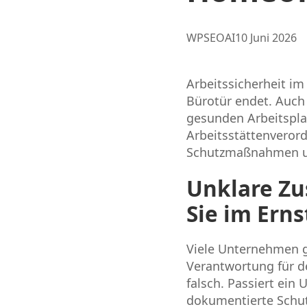
Posted
WPSEOAI
10 Juni 2026
by:
Arbeitssicherheit im
Bürotür endet. Auch
gesunden Arbeitspla
Arbeitsstättenverord
Schutzmaßnahmen umz
Unklare Zu
Sie im Erns
Viele Unternehmen g
Verantwortung für de
falsch. Passiert ein
dokumentierte Schut