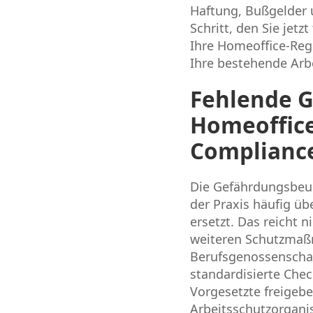
Haftung, Bußgelder 
Schritt, den Sie jet
Ihre Homeoffice-Rege
Ihre bestehende Arb
Fehlende G
Homeoffice
Complianc
Die Gefährdungsbeurt
der Praxis häufig ü
ersetzt. Das reicht n
weiteren Schutzmaßn
Berufsgenossenschaf
standardisierte Chec
Vorgesetzte freigebe
Arbeitsschutzorgani