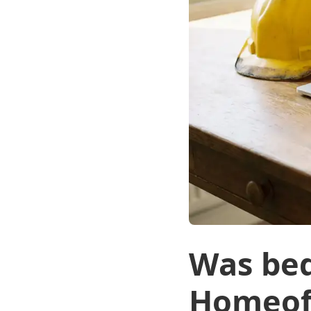
Was bed
Homeof