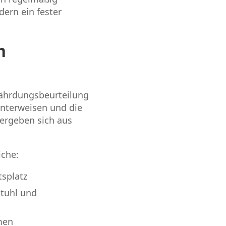
dern ein fester
m
efährdungsbeurteilung
unterweisen und die
 ergeben sich aus
iche:
tsplatz
Stuhl und
men