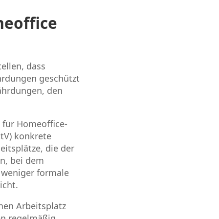
eoffice
ellen, dass
ährdungen geschützt
fährdungen, den
 für Homeoffice-
ttV) konkrete
eitsplätze, die der
en, bei dem
r weniger formale
icht.
en Arbeitsplatz
en regelmäßig