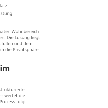
latz
astung
ivaten Wohnbereich
en. Die Lösung liegt
usfüllen und dem
in die Privatsphäre
 im
trukturierte
er wertet die
rozess folgt