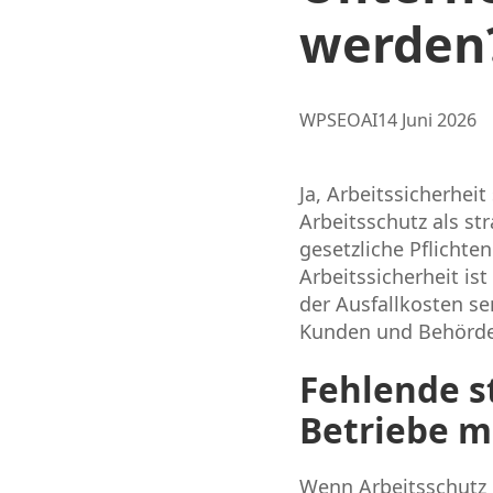
werden
Posted
WPSEOAI
14 Juni 2026
by:
Ja, Arbeitssicherheit
Arbeitsschutz als st
gesetzliche Pflichten
Arbeitssicherheit is
der Ausfallkosten se
Kunden und Behörde
Fehlende s
Betriebe m
Wenn Arbeitsschutz i