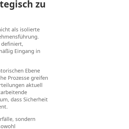
tegisch zu
cht als isolierte
rnehmensführung.
definiert,
mäßig Eingang in
atorischen Ebene
che Prozesse greifen
teilungen aktuell
tarbeitende
rum, dass Sicherheit
ent.
rfälle, sondern
 sowohl