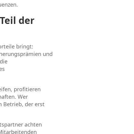
uenzen.
Teil der
rteile bringt:
icherungsprämien und
die
es
ifen, profitieren
haften. Wer
 Betrieb, der erst
tspartner achten
Mitarbeitenden