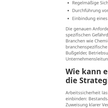
Regelmäßige Sich
Durchführung vo
Einbindung eines
Die genauen Anforde
spezifischen Gefähr
Branchen wie Chemie
branchenspezifische V
Bußgelder, Betriebs
Unternehmensleitun
Wie kann e
die Strate
Arbeitssicherheit lä
einbinden: Bestandsa
Zuweisung klarer V