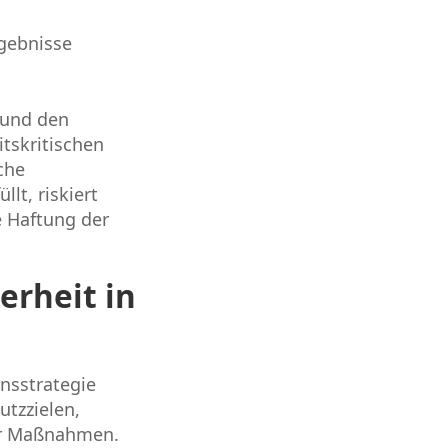
gebnisse
 und den
tskritischen
che
lt, riskiert
e Haftung der
erheit in
ensstrategie
utzzielen,
er Maßnahmen.