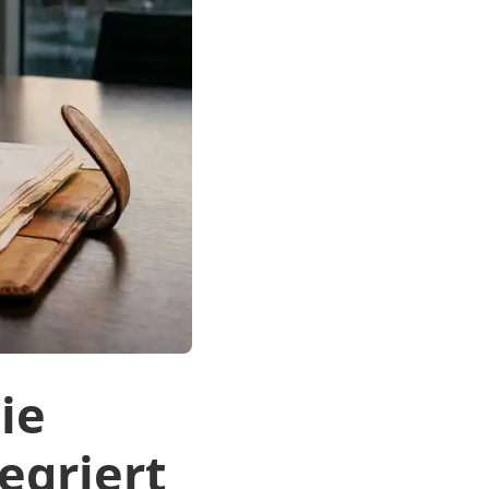
ie
egriert