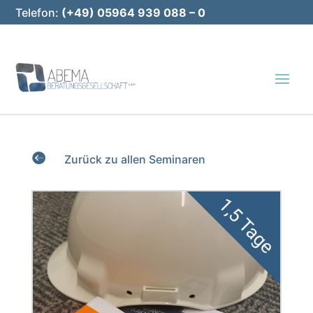
Telefon:
(+49) 05964 939 088 – 0
E-Mail:
info@abema-bg.de

Zurück zu allen Seminaren