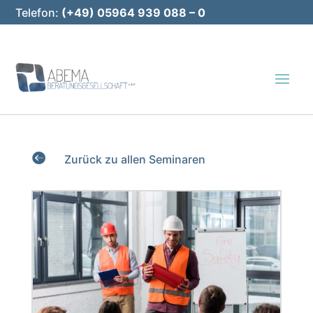
Telefon:
(+49) 05964 939 088 – 0
E-Mail:
info@abema-bg.de

Zurück zu allen Seminaren